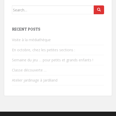
Search
for:
RECENT POSTS
Visite à la médiathèque
En octobre, chez les petites sections :
Semaine du jeu … pour petits et grands enfants !
Classe découverte …
Atelier jardinage à Jardiland