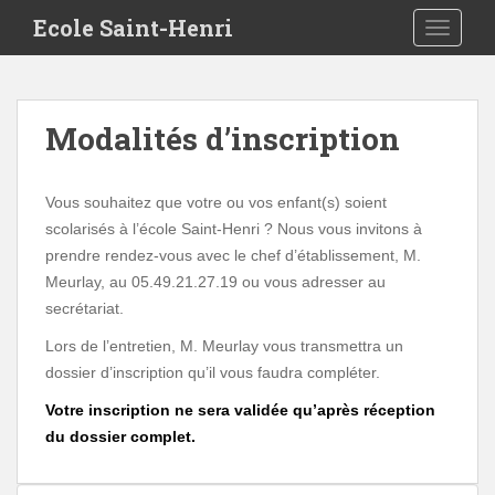
S
Ecole Saint-Henri
TOGGLE
k
i
p
t
Modalités d’inscription
o
m
a
Vous souhaitez que votre ou vos enfant(s) soient
i
scolarisés à l’école Saint-Henri ? Nous vous invitons à
n
prendre rendez-vous avec le chef d’établissement, M.
c
Meurlay, au 05.49.21.27.19 ou vous adresser au
o
secrétariat.
n
t
Lors de l’entretien, M. Meurlay vous transmettra un
e
dossier d’inscription qu’il vous faudra compléter.
n
Votre inscription ne sera validée qu’après réception
t
du dossier complet.