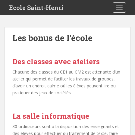
S
Ecole Saint-Henri
TOGGLE
k
i
p
t
Les bonus de l’école
o
m
a
i
Des classes avec ateliers
n
Chacune des classes du CE1 au CM2 est attenante d’un
c
atelier qui permet de faciliter les travaux de groupes,
o
d’avoir un endroit calme où les élèves peuvent lire ou
n
pratiquer des jeux de sociétés.
t
e
n
t
La salle informatique
30 ordinateurs sont à la disposition des enseignants et
des élèves pour effectuer du traitement de texte, faire