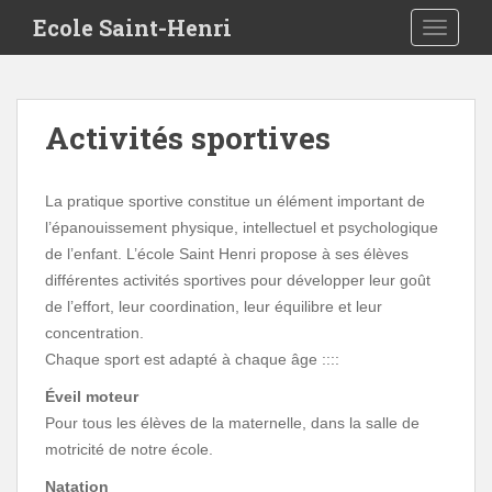
S
Ecole Saint-Henri
TOGGLE
k
i
p
t
Activités sportives
o
m
a
La pratique sportive constitue un élément important de
i
l’épanouissement physique, intellectuel et psychologique
n
de l’enfant. L’école Saint Henri propose à ses élèves
c
différentes activités sportives pour développer leur goût
o
de l’effort, leur coordination, leur équilibre et leur
n
concentration.
t
Chaque sport est adapté à chaque âge ::::
e
n
Éveil moteur
t
Pour tous les élèves de la maternelle, dans la salle de
motricité de notre école.
Natation