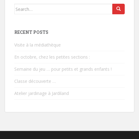
Search
for:
RECENT POSTS
Visite à la médiathèque
En octobre, chez les petites sections :
Semaine du jeu … pour petits et grands enfants !
Classe découverte …
Atelier jardinage à Jardiland